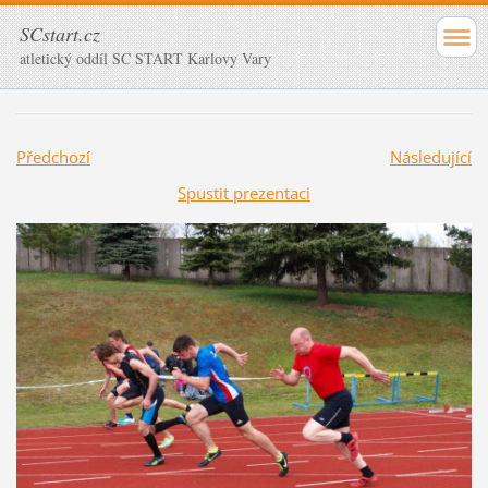
SCstart.cz
atletický oddíl SC START Karlovy Vary
Předchozí
Následující
Spustit prezentaci