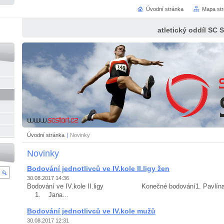
Úvodní stránka
Mapa st
atletický oddíl SC 
Úvodní stránka
|
Novinky
Novinky
Bodování jednotlivců ve IV.kole II.ligy žen
30.08.2017 14:36
Bodování ve IV.kole II.ligy Konečné bodování1. Pa
1. Jana...
Bodování jednotlivců ve IV.kole mužů
30.08.2017 12:31