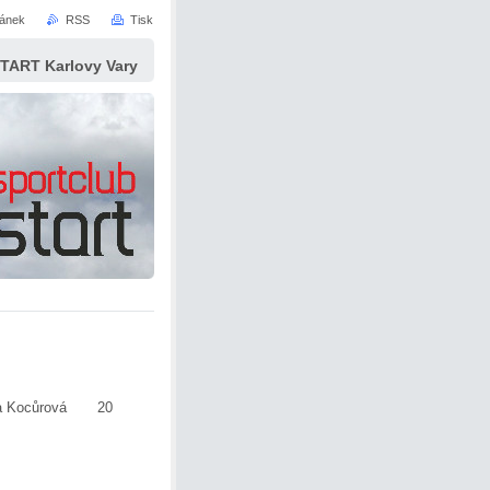
ránek
RSS
Tisk
START Karlovy Vary
vlína Kocůrová 20