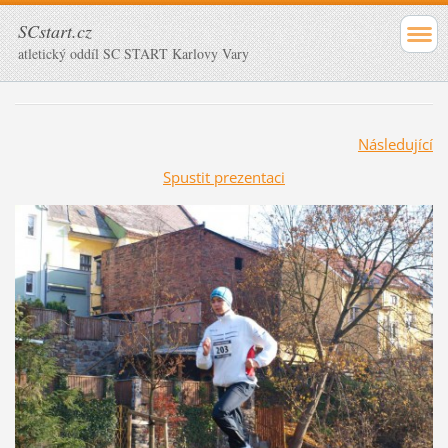
SCstart.cz
atletický oddíl SC START Karlovy Vary
Následující
Spustit prezentaci