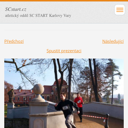
SCstart.cz
atletický oddíl SC START Karlovy Vary
Předchozí
Následující
Spustit prezentaci