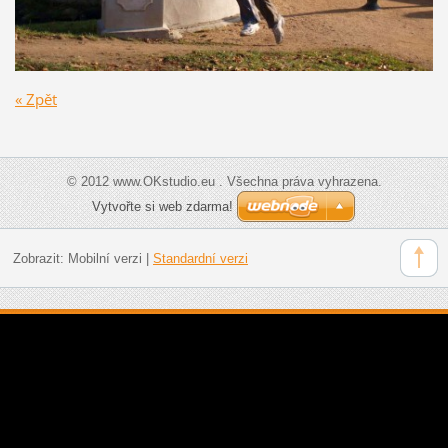
« Zpět
© 2012 www.OKstudio.eu . Všechna práva vyhrazena.
Vytvořte si web zdarma!
Zobrazit:
Mobilní verzi
|
Standardní verzi