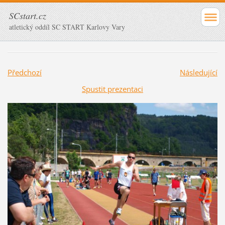
SCstart.cz
atletický oddíl SC START Karlovy Vary
Předchozí
Následující
Spustit prezentaci