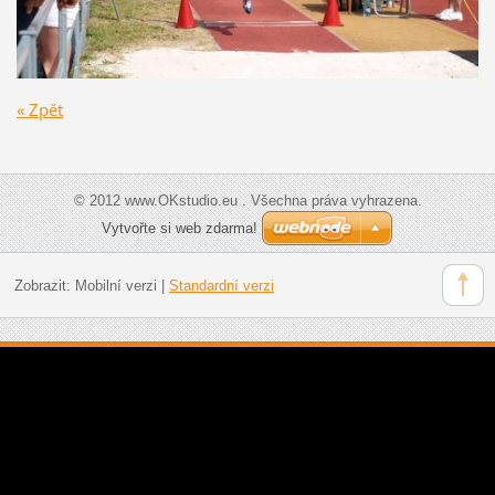
« Zpět
© 2012 www.OKstudio.eu . Všechna práva vyhrazena.
Vytvořte si web zdarma!
Zobrazit:
Mobilní verzi
|
Standardní verzi