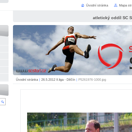
Úvodní stránka
Mapa st
atletický oddíl SC 
Úvodní stránka
|
26.5.2012 II.liga - Děčín
|
P5261976-1000.jpg