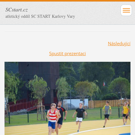
SCstart.cz
atletický oddíl SC START Karlovy Vary
Následující
Spustit prezentaci