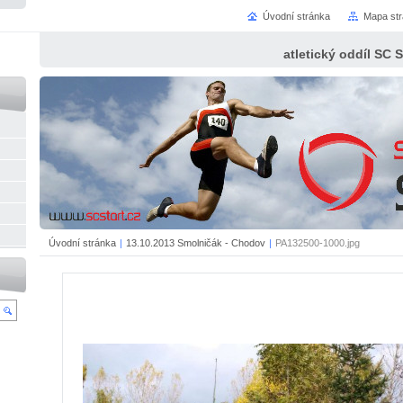
Úvodní stránka
Mapa st
atletický oddíl SC 
Úvodní stránka
|
13.10.2013 Smolničák - Chodov
|
PA132500-1000.jpg