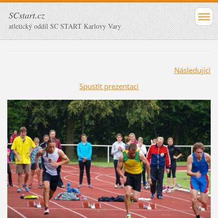
SCstart.cz
atletický oddíl SC START Karlovy Vary
Následující
Spustit prezentaci