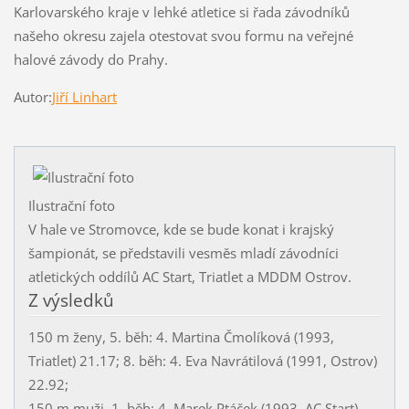
Karlovarského kraje v lehké atletice si řada závodníků
našeho okresu zajela otestovat svou formu na veřejné
halové závody do Prahy.
Autor:
Jiří Linhart
Ilustrační foto
V hale ve Stromovce, kde se bude konat i krajský
šampionát, se představili vesměs mladí závodníci
atletických oddílů AC Start, Triatlet a MDDM Ostrov.
Z výsledků
150 m ženy, 5. běh: 4. Martina Čmolíková (1993,
Triatlet) 21.17; 8. běh: 4. Eva Navrátilová (1991, Ostrov)
22.92;
150 m muži, 1. běh: 4. Marek Ptáček (1993, AC Start)