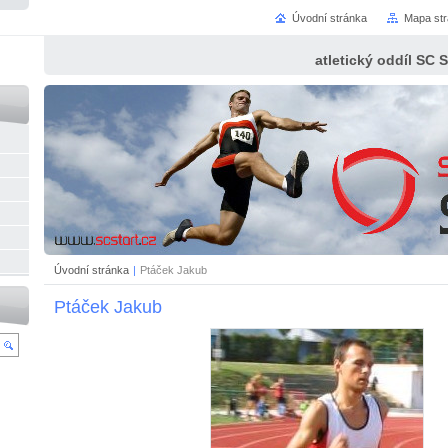
Úvodní stránka
Mapa st
atletický oddíl SC 
Úvodní stránka
|
Ptáček Jakub
Ptáček Jakub