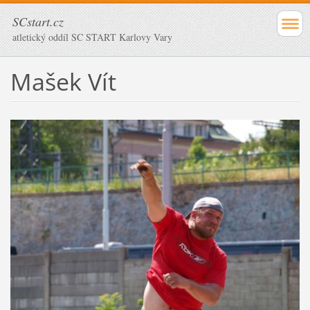
SCstart.cz
atletický oddíl SC START Karlovy Vary
Mašek Vít