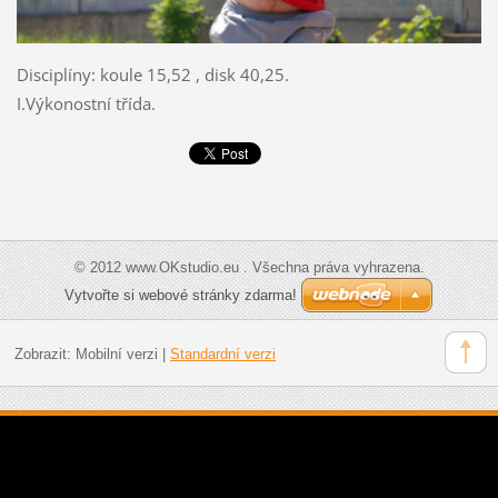
Disciplíny: koule 15,52 , disk 40,25.
I.Výkonostní třída.
© 2012 www.OKstudio.eu . Všechna práva vyhrazena.
Vytvořte si webové stránky zdarma!
Zobrazit:
Mobilní verzi
|
Standardní verzi