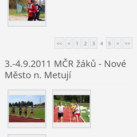
<<
<
1
2
3
4
5
>
>>
3.-4.9.2011 MČR žáků - Nové
Město n. Metují